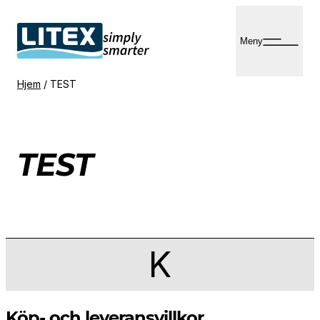
Hopp
til
Meny
innhold
Hjem
/
TEST
TEST
K
Köp- och leveransvillkor