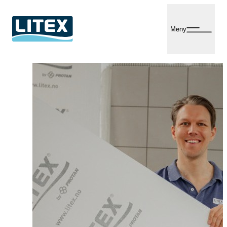
Hopp
til
Meny
innhold