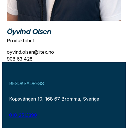
Öyvind Olsen
Produktchef
oyvind.olsen@litex.no
908 63 428
BESÖKSADRESS
Köpsvängen 10, 168 67 Bromma, Sverige
010-2513390