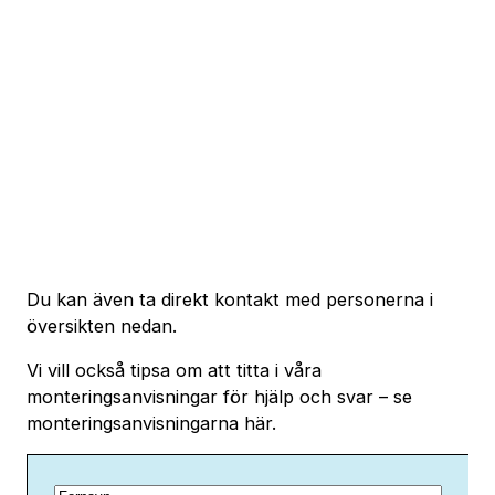
Kontakta oss
Har du frågor? Kontakta oss på telefon
010-
2513390
eller skicka ett mejl till sales@litex-
sverige.se. Gäller det beställningar kan du mejla till
order@litex-sverige.se
.
Skicka e-post
Du kan även ta direkt kontakt med personerna i
översikten nedan.
Vi vill också tipsa om att titta i våra
monteringsanvisningar för hjälp och svar – se
monteringsanvisningarna här.
Förnamn
(Påkrevd)