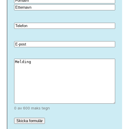
Förnamn
Efternamn
Telefon
(Påkrevd)
Email
Meddelande
(Påkrevd)
0 av 600 maks tegn