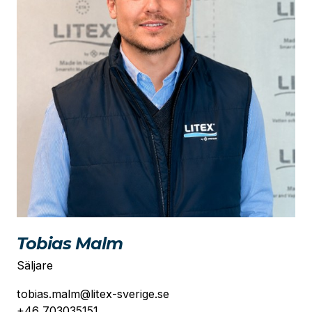
Tobias Malm
Säljare
tobias.malm@litex-sverige.se
+46 703035151