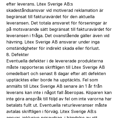
efter leverans. Litex Sverige AB:s
skadeståndsansvar vid motiverad reklamation är
begränsat till fakturavärdet för den aktuella
leveransen. Det totala ansvaret för förseningar är
på motsvarande sätt begränsat till fakturavärdet för
leveransen i fråga. Det ovanstående gäller även vid
hävning. Litex Sverige AB ansvarar under inga
omständigheter för indirekt skada eller förlust.
8. Defekter
Eventuella defekter i de levererade produkterna
måste rapporteras skriftligen till Litex Sverige AB
omedelbart och senast 8 dagar efter att defekten
upptäcktes eller borde ha upptäckts. Fel som
anmälts till Litex Sverige AB senare än 1 år från
leverans kan inte i något fall åberopas. Köparen kan
inte göra anspråk till följd av fel om inte varorna har
betalats fullt ut. Eventuella returleveranser måste
avtalas skriftligen i förväg. Litex Sverige AB:s
ansvar, inklusive prisavdrag, i händelse av ett