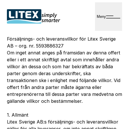
Hopp
til
Meny
innhold
Försäljnings- och leveransvillkor för Litex Sverige
AB – org. nr. 5593886327
Om inget annat anges på framsidan av denna offert
eller i ett annat skriftligt avtal som innehåller andra
villkor än dessa och som har bekräftats av båda
parter genom deras underskrifter, ska
transaktionen ske i enlighet med följande villkor. Vid
offert från andra parter måste ägarna eller
entreprenörerna till dessa parter vara medvetna om
gällande villkor och bestämmelser.
1. Allmänt
Litex Sverige AB:s försäljnings- och leveransvillkor
gäller för alla leveranser, om inte annat skriftligen