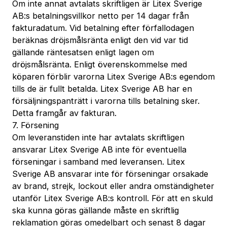
Om inte annat avtalats skriftligen är Litex Sverige
AB:s betalningsvillkor netto per 14 dagar från
fakturadatum. Vid betalning efter förfallodagen
beräknas dröjsmålsränta enligt den vid var tid
gällande räntesatsen enligt lagen om
dröjsmålsränta. Enligt överenskommelse med
köparen förblir varorna Litex Sverige AB:s egendom
tills de är fullt betalda. Litex Sverige AB har en
försäljningspanträtt i varorna tills betalning sker.
Detta framgår av fakturan.
7. Försening
Om leveranstiden inte har avtalats skriftligen
ansvarar Litex Sverige AB inte för eventuella
förseningar i samband med leveransen. Litex
Sverige AB ansvarar inte för förseningar orsakade
av brand, strejk, lockout eller andra omständigheter
utanför Litex Sverige AB:s kontroll. För att en skuld
ska kunna göras gällande måste en skriftlig
reklamation göras omedelbart och senast 8 dagar