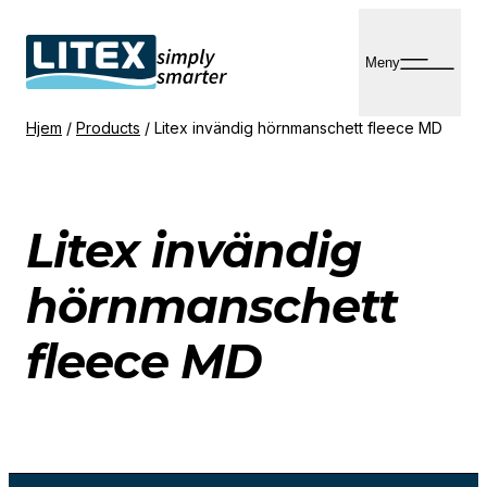
Hopp
til
Meny
innhold
Hjem
/
Products
/
Litex invändig hörnmanschett fleece MD
Litex invändig
hörnmanschett
fleece MD