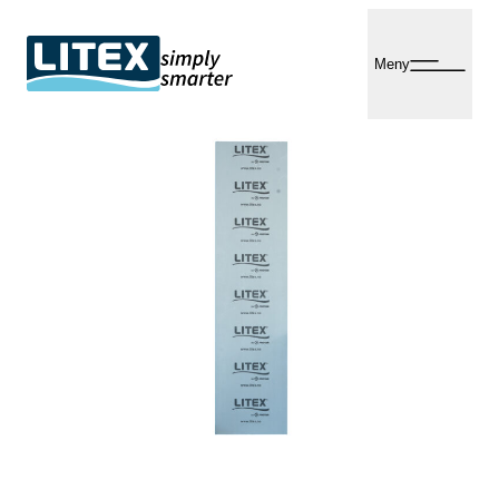
Hopp
til
Meny
innhold