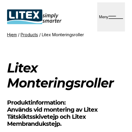
Hopp
til
Meny
innhold
Hjem
/
Products
/
Litex Monteringsroller
Litex
Monteringsroller
Produktinformation:
Används vid montering av Litex
Tätskiktsskivetejp och Litex
Membrandukstejp.